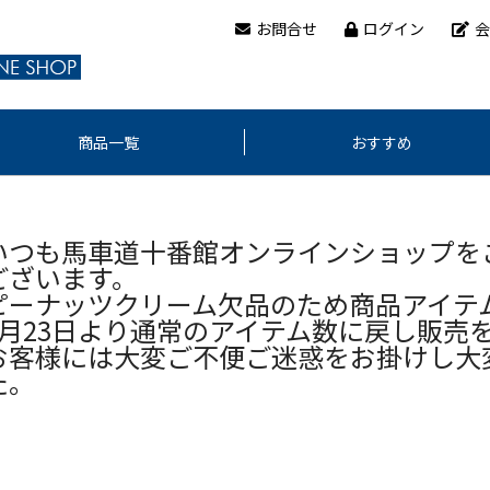
お問合せ
ログイン
会
商品一覧
おすすめ
いつも馬車道十番館オンラインショップを
ございます。
ピーナッツクリーム欠品のため商品アイテ
1月23日より通常のアイテム数に戻し販売
お客様には大変ご不便ご迷惑をお掛けし大
た。